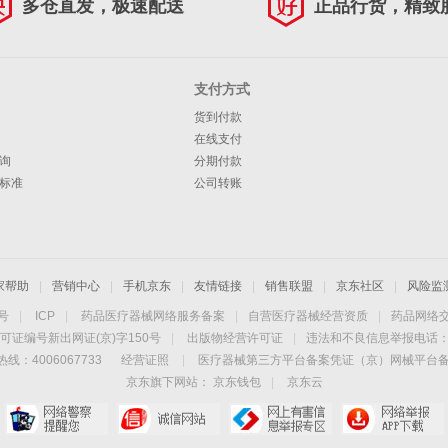
多仓直发，极速配送
正品行货，精致
支付方式
货到付款
在线支付
询
分期付款
标准
公司转账
家帮助
|
营销中心
|
手机京东
|
友情链接
|
销售联盟
|
京东社区
|
风险监
4号
|
ICP
|
药品医疗器械网络服务备案
|
自营医疗器械经营资质
|
药品网络
可证编号新出网证(京)字150号
|
出版物经营许可证
|
违法和不良信息举报电话：40
线：4006067733
经营证照
|
医疗器械第三方平台备案凭证（京）网械平台备字（
京东旗下网站：
京东钱包
|
京东云