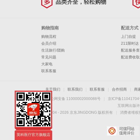
品类齐全，轻松购物
购物指南
配送方式
购物流程
上门自提
会员介绍
211限时达
生活旅行/团购
配送服务查
常见问题
配送费收取
大家电
联系客服
关于我们
|
联系我们
|
联系客服
|
合作招商
|
商
京公网安备 11000002000088号
|
京ICP备1104170
互联网出版许
Copyright © 2004 -
2026
京东JINGDONG 版权所有
|
消费者维权热
英科医疗京东自营
英科医疗官方旗舰店
英科医疗京东自营