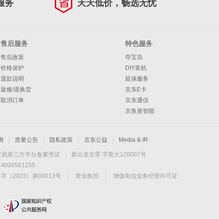
服务
天天低价，畅选无忧
售后服务
特色服务
售后政策
夺宝岛
价格保护
DIY装机
退款说明
延保服务
返修/退换货
京东E卡
取消订单
京东通信
京鱼座智能
测
|
质量公告
|
隐私政策
|
京东公益
|
Media & IR
交易第三方平台备案凭证
|
新出发京零 字第大120007号
06561155
2023）第00013号
|
营业执照
|
增值电信业务经营许可证